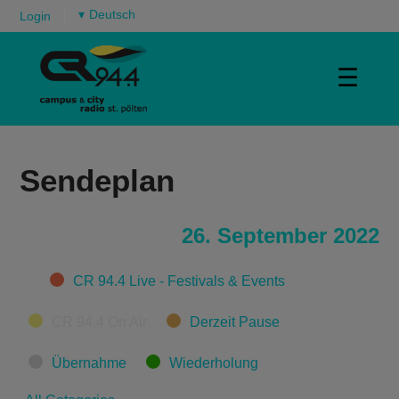
▾
Login
☰
Sendeplan
26. September 2022
Categories
CR 94.4 Live - Festivals & Events
CR 94.4 On Air
Derzeit Pause
Übernahme
Wiederholung