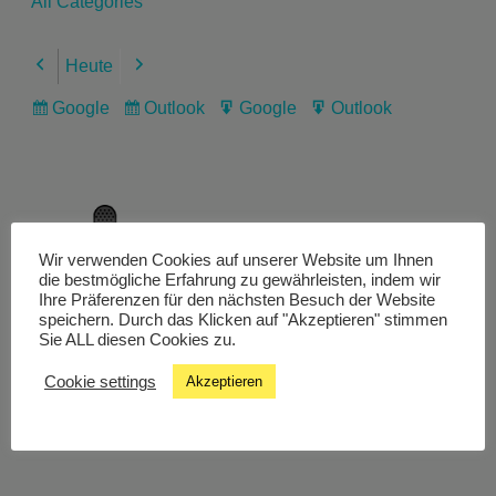
All Categories
Heute
Previous
Next
Google
Outlook
Google
Outlook
Subscribe
Subscribe
Export
Export
in
in
for
for
Wir verwenden Cookies auf unserer Website um Ihnen
Livestream
die bestmögliche Erfahrung zu gewährleisten, indem wir
Ihre Präferenzen für den nächsten Besuch der Website
speichern. Durch das Klicken auf "Akzeptieren" stimmen
Sie ALL diesen Cookies zu.
Studiochat
Cookie settings
Akzeptieren
Songfinder