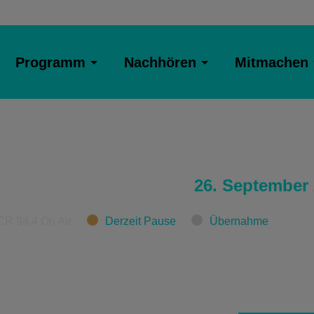
Programm
Nachhören
Mitmachen
26. September
CR 94.4 On Air
Derzeit Pause
Übernahme