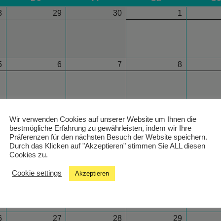
8
29
30
1
5
6
7
8
2
13
14
15
Wir verwenden Cookies auf unserer Website um Ihnen die
bestmögliche Erfahrung zu gewährleisten, indem wir Ihre
Präferenzen für den nächsten Besuch der Website speichern.
Durch das Klicken auf "Akzeptieren" stimmen Sie ALL diesen
Cookies zu.
9
20
21
22
Cookie settings
Akzeptieren
6
27
28
29