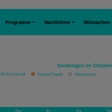
Programm
Nachhören
Mitmachen
Sendungen im Oktober
CR 94.4 On Air
Derzeit Pause
Übernahme
Do
Fr
Sa
S