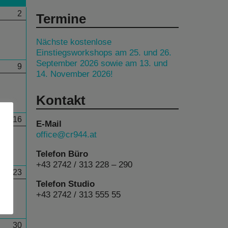
2
Termine
Nächste kostenlose
Einstiegsworkshops am 25. und 26.
September 2026 sowie am 13. und
9
14. November 2026!
Kontakt
16
E-Mail
office@cr944.at
Telefon Büro
+43 2742 / 313 228 – 290
23
Telefon Studio
+43 2742 / 313 555 55
30