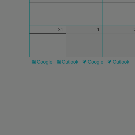
31
1
Google
Outlook
Google
Outlook
Subscribe
Subscribe
Export
Export
in
in
for
for