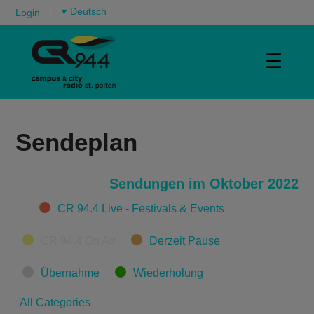
▾
Login
☰
Sendeplan
Sendungen im Oktober 2022
Categories
CR 94.4 Live - Festivals & Events
CR 94.4 On Air
Derzeit Pause
Übernahme
Wiederholung
All Categories