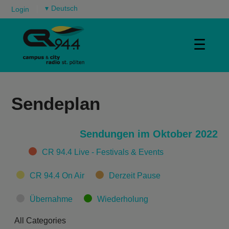
▾
Login
☰
Sendeplan
Sendungen im Oktober 2022
Categories
CR 94.4 Live - Festivals & Events
CR 94.4 On Air
Derzeit Pause
Übernahme
Wiederholung
All Categories