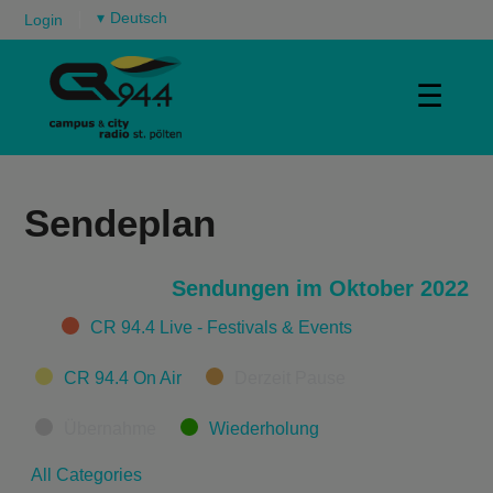
▾
Login
☰
Sendeplan
Sendungen im Oktober 2022
Categories
CR 94.4 Live - Festivals & Events
CR 94.4 On Air
Derzeit Pause
Übernahme
Wiederholung
All Categories