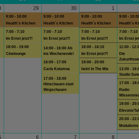
8
29
30
1
9:00 - 10:00
9:00 - 10:00
9:00 - 10:00
9:00 - 10:0
Health´s Kitchen
Health´s Kitchen
Health´s Kitchen
Health´s K
7:00 - 7:10
7:00 - 7:10
7:00 - 7:10
7:00 - 7:10
Im Ernst jetzt?!
Im Ernst jetzt?!
Im Ernst jetzt?!
Im Ernst je
18:00 - 19:00
18:00 - 18:10
11:00 - 12:
14:00 - 16:00 Ab
Cinelounge
ins Wochenende!
Im Ernst jetzt?!
Die
Zukunftswe
16:00 - 17:00
19:00 - 20:00
Carla Kolumna
hein! In The Mix
13:00 - 16:
Studio Sun
17:00 - 18:00
17:00 - 18:
Hinschauen statt
Wegschauen
Radio
Wissenste
19:00 - 20:
ElevatorTa
20:00 - 22:
Modulisme
5
6
7
8