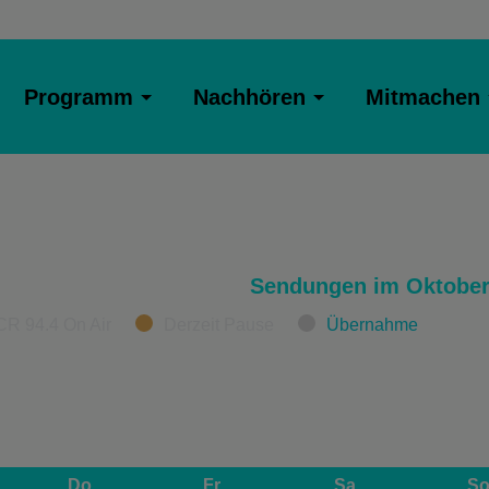
Programm
Nachhören
Mitmachen
Sendungen im Oktober
CR 94.4 On Air
Derzeit Pause
Übernahme
Do
Fr
Sa
S