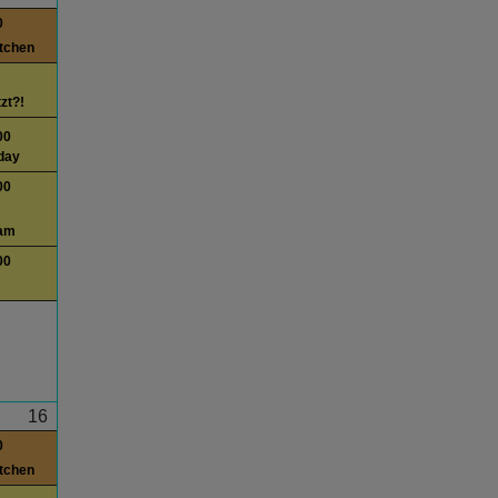
0
itchen
tzt?!
00
day
00
am
00
16
0
itchen