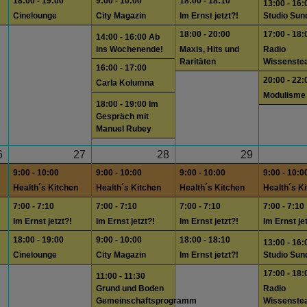
18:00 - 19:00
9:00 - 10:00
18:00 - 18:10
13:00 - 16:
Cinelounge
City Magazin
Im Ernst jetzt?!
Studio Sun
18:00 - 20:00
17:00 - 18:
14:00 - 16:00 Ab
ins Wochenende!
Maxis, Hits und
Radio
Raritäten
Wissenste
16:00 - 17:00
20:00 - 22:
Carla Kolumna
Modulisme
18:00 - 19:00 Im
Gespräch mit
Manuel Rubey
6
27
28
29
9:00 - 10:00
9:00 - 10:00
9:00 - 10:00
9:00 - 10:0
Health´s Kitchen
Health´s Kitchen
Health´s Kitchen
Health´s K
7:00 - 7:10
7:00 - 7:10
7:00 - 7:10
7:00 - 7:10
Im Ernst jetzt?!
Im Ernst jetzt?!
Im Ernst jetzt?!
Im Ernst je
18:00 - 19:00
9:00 - 10:00
18:00 - 18:10
13:00 - 16:
Cinelounge
City Magazin
Im Ernst jetzt?!
Studio Sun
17:00 - 18:
11:00 - 11:30
Grund und Boden
Radio
Gemeinschaftsprogramm
Wissenste