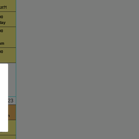
tzt?!
00
day
00
am
00
23
0
itchen
tzt?!