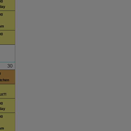
00
day
00
am
00
30
0
itchen
tzt?!
00
day
00
am