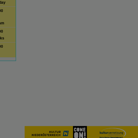
day
00
am
00
lks
00