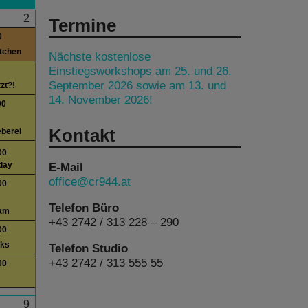
2
Termine
0
itchen
Nächste kostenlose
Einstiegsworkshops am 25. und 26.
September 2026 sowie am 13. und
tzt?!
14. November 2026!
00
Kontakt
berei
00
E-Mail
day
office@cr944.at
00
Telefon Büro
am
+43 2742 / 313 228 – 290
00
lks
Telefon Studio
+43 2742 / 313 555 55
00
9