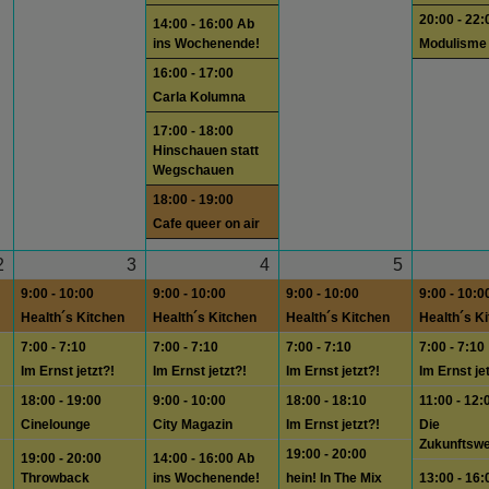
20:00 - 22:
14:00 - 16:00 Ab
ins Wochenende!
Modulisme
16:00 - 17:00
Carla Kolumna
17:00 - 18:00
Hinschauen statt
Wegschauen
18:00 - 19:00
Cafe queer on air
2
3
4
5
9:00 - 10:00
9:00 - 10:00
9:00 - 10:00
9:00 - 10:0
Health´s Kitchen
Health´s Kitchen
Health´s Kitchen
Health´s K
7:00 - 7:10
7:00 - 7:10
7:00 - 7:10
7:00 - 7:10
Im Ernst jetzt?!
Im Ernst jetzt?!
Im Ernst jetzt?!
Im Ernst je
18:00 - 19:00
9:00 - 10:00
18:00 - 18:10
11:00 - 12:
Cinelounge
City Magazin
Im Ernst jetzt?!
Die
Zukunftswe
19:00 - 20:00
19:00 - 20:00
14:00 - 16:00 Ab
Throwback
ins Wochenende!
hein! In The Mix
13:00 - 16: