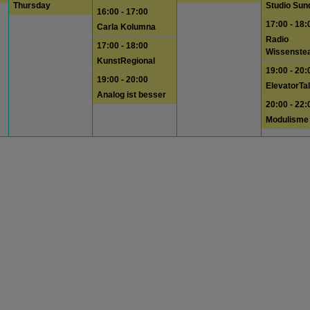
Thursday
Studio Sun
16:00 - 17:00
17:00 - 18:
Carla Kolumna
Radio
17:00 - 18:00
Wissenste
KunstRegional
19:00 - 20:
19:00 - 20:00
ElevatorTa
Analog ist besser
20:00 - 22:
Modulisme