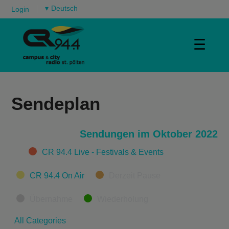
▾
Login
☰
Sendeplan
Sendungen im Oktober 2022
Categories
CR 94.4 Live - Festivals & Events
CR 94.4 On Air
Derzeit Pause
Übernahme
Wiederholung
All Categories