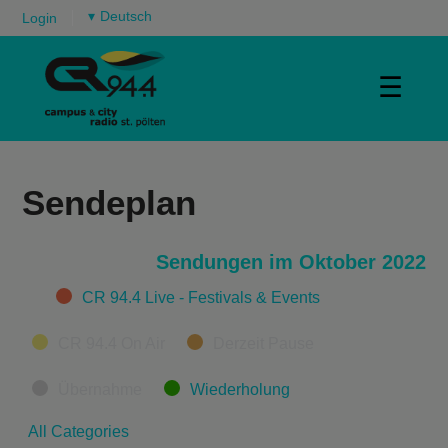
▾
Login
☰
Sendeplan
Sendungen im Oktober 2022
Categories
CR 94.4 Live - Festivals & Events
CR 94.4 On Air
Derzeit Pause
Übernahme
Wiederholung
All Categories