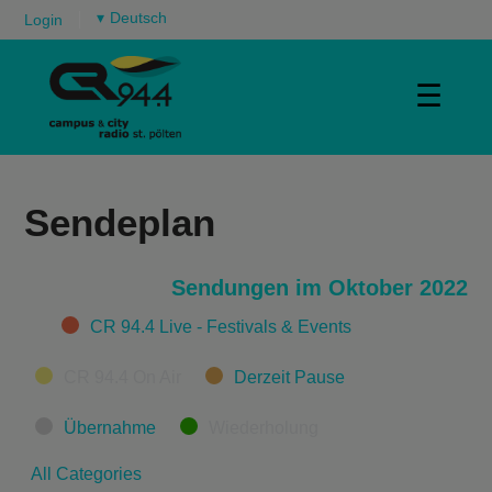
▾
Login
☰
Sendeplan
Sendungen im Oktober 2022
Categories
CR 94.4 Live - Festivals & Events
CR 94.4 On Air
Derzeit Pause
Übernahme
Wiederholung
All Categories