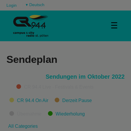
▾
Login
☰
Sendeplan
Sendungen im Oktober 2022
Categories
CR 94.4 Live - Festivals & Events
CR 94.4 On Air
Derzeit Pause
Übernahme
Wiederholung
All Categories