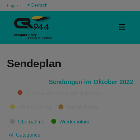
▾
Login
☰
Sendeplan
Sendungen im Oktober 2022
Categories
CR 94.4 Live - Festivals & Events
CR 94.4 On Air
Derzeit Pause
Übernahme
Wiederholung
All Categories