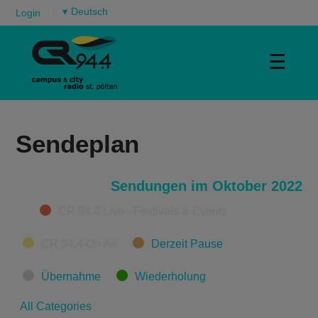
▾
Login
☰
Sendeplan
Sendungen im Oktober 2022
Categories
CR 94.4 Live - Festivals & Events
CR 94.4 On Air
Derzeit Pause
Übernahme
Wiederholung
All Categories