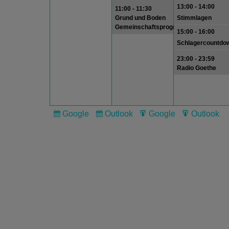
13:00 - 14:00
11:00 - 11:30
Grund und Boden
Stimmlagen
Gemeinschaftsprogramm
15:00 - 16:00
Schlagercountdo
23:00 - 23:59
Radio Goethe
Google
Outlook
Google
Outlook
Subscribe
Subscribe
Export
Export
in
in
for
for