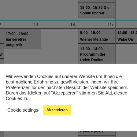
15:00 - 15:30 Die
Sonne und wir
2
13
14
15
9:00 - 10:00
12:00 - 13:
17:00 - 18:00
barrierefrei
Wiener Melange
Wake Up
aufgerollt
13:00 - 14:00
wn
Programm der
freien Radios
wn
15:00 - 15:30 Die
Sonne und wir
Wir verwenden Cookies auf unserer Website um Ihnen die
bestmögliche Erfahrung zu gewährleisten, indem wir Ihre
Präferenzen für den nächsten Besuch der Website speichern.
Durch das Klicken auf "Akzeptieren" stimmen Sie ALL diesen
9
20
21
22
Cookies zu.
9:00 - 10:00
12:00 - 13:
Cookie settings
Akzeptieren
Wiener Melange
Wake Up
13:00 - 14:00
wn
Programm der
freien Radios