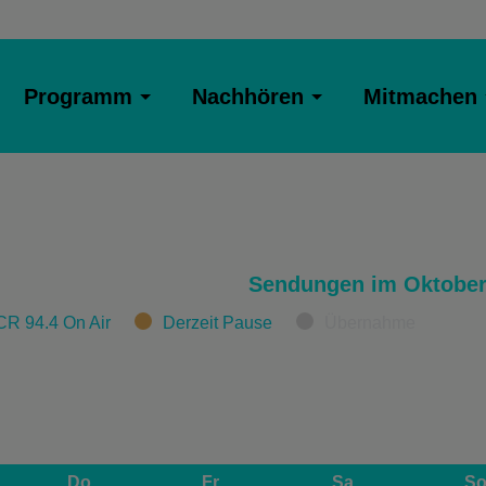
Programm
Nachhören
Mitmachen
Sendungen im Oktober
CR 94.4 On Air
Derzeit Pause
Übernahme
Do
Fr
Sa
S