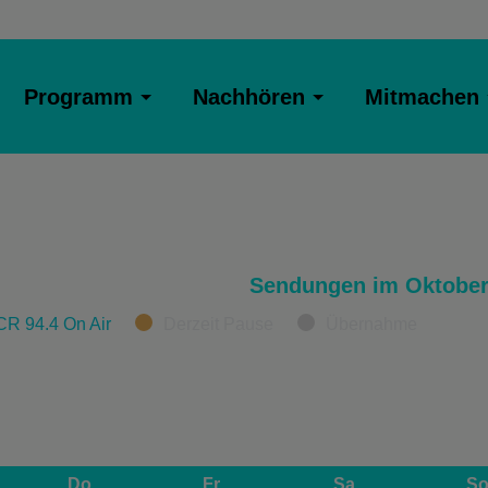
Programm
Nachhören
Mitmachen
Sendungen im Oktober
CR 94.4 On Air
Derzeit Pause
Übernahme
Do
Fr
Sa
S