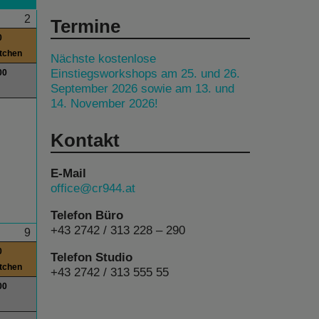
2
Termine
0
itchen
Nächste kostenlose
Einstiegsworkshops am 25. und 26.
00
September 2026 sowie am 13. und
14. November 2026!
Kontakt
E-Mail
office@cr944.at
Telefon Büro
+43 2742 / 313 228 – 290
9
0
Telefon Studio
itchen
+43 2742 / 313 555 55
00