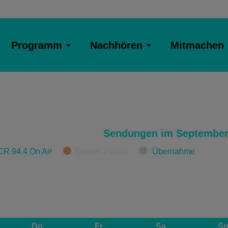
Programm
Nachhören
Mitmachen
Sendungen im September
CR 94.4 On Air
Derzeit Pause
Übernahme
Do
Fr
Sa
S