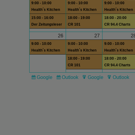
9:00 - 10:00
9:00 - 10:00
9:00 - 10:00
Health´s Kitchen
Health´s Kitchen
Health´s Kitchen
15:00 - 16:00
18:00 - 19:00
18:00 - 20:00
Der Zeitungsleser
CR 101
CR 94.4 Charts
26
27
2
9:00 - 10:00
9:00 - 10:00
9:00 - 10:00
Health´s Kitchen
Health´s Kitchen
Health´s Kitchen
18:00 - 19:00
18:00 - 20:00
CR 101
CR 94.4 Charts
Google
Outlook
Google
Outlook
Subscribe
Subscribe
Export
Export
in
in
for
for