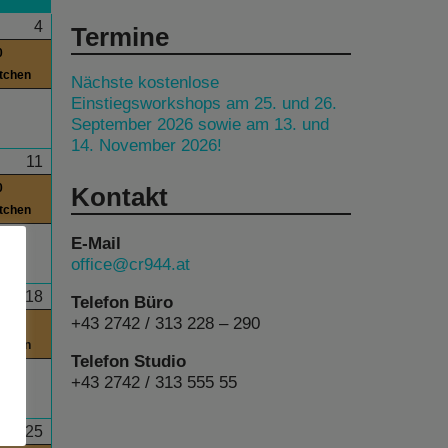
4
Termine
0
itchen
Nächste kostenlose
Einstiegsworkshops am 25. und 26.
September 2026 sowie am 13. und
14. November 2026!
11
0
Kontakt
itchen
E-Mail
office@cr944.at
18
Telefon Büro
+43 2742 / 313 228 – 290
0
itchen
Telefon Studio
+43 2742 / 313 555 55
25