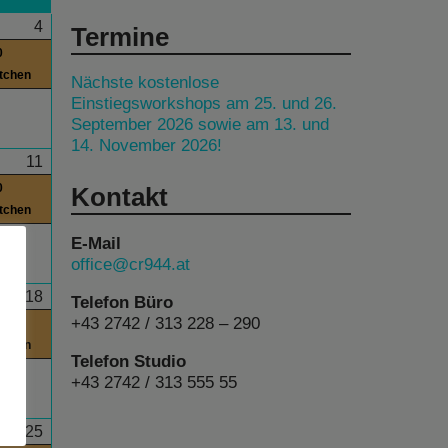
4
Termine
0
itchen
Nächste kostenlose
Einstiegsworkshops am 25. und 26.
September 2026 sowie am 13. und
14. November 2026!
11
0
Kontakt
itchen
E-Mail
office@cr944.at
18
Telefon Büro
+43 2742 / 313 228 – 290
0
itchen
Telefon Studio
+43 2742 / 313 555 55
25