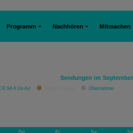
Programm
Nachhören
Mitmachen
Sendungen im September
CR 94.4 On Air
Derzeit Pause
Übernahme
Do
Fr
Sa
S