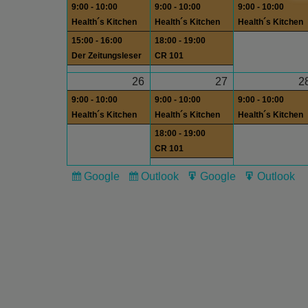
9:00 - 10:00
9:00 - 10:00
9:00 - 10:00
Health´s Kitchen
Health´s Kitchen
Health´s Kitchen
15:00 - 16:00
18:00 - 19:00
Der Zeitungsleser
CR 101
26
27
2
9:00 - 10:00
9:00 - 10:00
9:00 - 10:00
Health´s Kitchen
Health´s Kitchen
Health´s Kitchen
18:00 - 19:00
CR 101
Google
Outlook
Google
Outlook
Subscribe
Subscribe
Export
Export
in
in
for
for