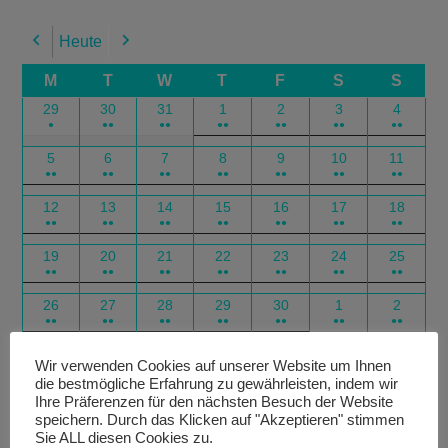
Heute
Previous
Next
M
T
W
T
F
S
S
29
30
31
1
2
3
4
●
●●
●●
●●
●●
●●
●●
5
6
7
8
9
10
11
●●
●●
●●
●●
●●
●●
●●
12
13
14
15
16
17
18
●●
●●
●●
●●
●●
●●
●●
19
20
21
22
23
24
25
●●
●●
●●
●●
●●
●●
●●
26
27
28
29
30
1
2
●●
●●
●●
●●
●●
●●
●●
Google
Outlook
Google
Outlook
Subscribe
Subscribe
Export
Export
Wir verwenden Cookies auf unserer Website um Ihnen
die bestmögliche Erfahrung zu gewährleisten, indem wir
in
in
for
for
Ihre Präferenzen für den nächsten Besuch der Website
speichern. Durch das Klicken auf "Akzeptieren" stimmen
Sie ALL diesen Cookies zu.