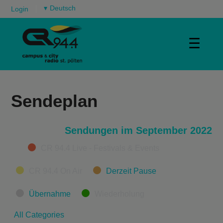
▾
Login
☰
Sendeplan
Sendungen im September 2022
Categories
CR 94.4 Live - Festivals & Events
CR 94.4 On Air
Derzeit Pause
Übernahme
Wiederholung
All Categories