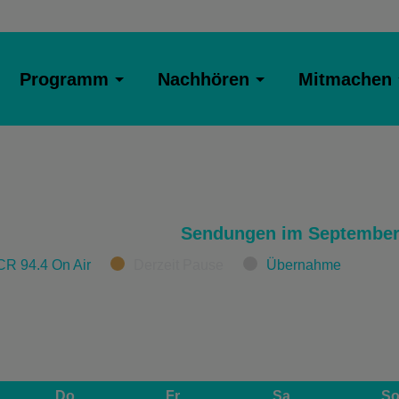
Programm
Nachhören
Mitmachen
Sendungen im September
CR 94.4 On Air
Derzeit Pause
Übernahme
Do
Fr
Sa
S