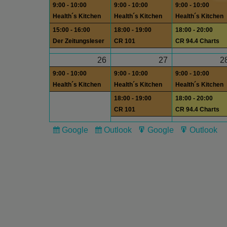
9:00 - 10:00
9:00 - 10:00
9:00 - 10:00
Health´s Kitchen
Health´s Kitchen
Health´s Kitchen
15:00 - 16:00
18:00 - 19:00
18:00 - 20:00
Der Zeitungsleser
CR 101
CR 94.4 Charts
26
27
2
9:00 - 10:00
9:00 - 10:00
9:00 - 10:00
Health´s Kitchen
Health´s Kitchen
Health´s Kitchen
18:00 - 19:00
18:00 - 20:00
CR 101
CR 94.4 Charts
Google
Outlook
Google
Outlook
Subscribe
Subscribe
Export
Export
in
in
for
for