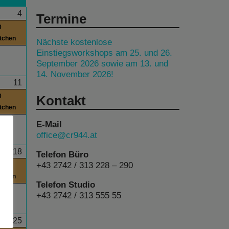
4
Termine
0
itchen
Nächste kostenlose
Einstiegsworkshops am 25. und 26.
September 2026 sowie am 13. und
14. November 2026!
11
0
Kontakt
itchen
E-Mail
office@cr944.at
18
Telefon Büro
+43 2742 / 313 228 – 290
0
itchen
Telefon Studio
+43 2742 / 313 555 55
25