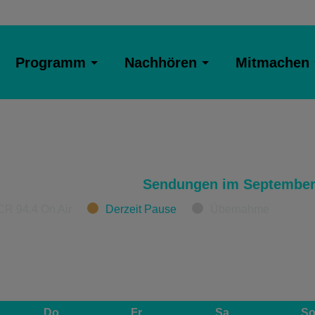
Programm
Nachhören
Mitmachen
Sendungen im September
CR 94.4 On Air
Derzeit Pause
Übernahme
Do
Fr
Sa
S