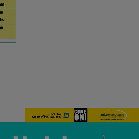
am
00
lks
00