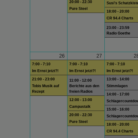
20:00 - 22:30
Susi's Schatzkist
Pure Steel
18:00 - 20:00
CR 94.4 Charts
23:00 - 23:59
Radio Goethe
26
27
2
7:00 - 7:10
7:00 - 7:10
7:00 - 7:10
Im Ernst jetzt?!
Im Ernst jetzt?!
Im Ernst jetzt?!
21:00 - 23:00
13:00 - 14:00
11:00 - 12:00
Tobis Musik auf
Berichte aus den
Stimmlagen
Rezept
freien Radios
14:00 - 17:00
12:00 - 13:00
Schlagercountdo
Campustalk
15:00 - 16:00
20:00 - 22:30
Schlagercountdo
Pure Steel
18:00 - 20:00
CR 94.4 Charts