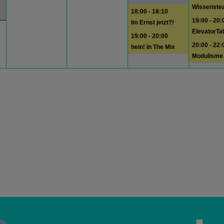
Wissenste
18:00 - 18:10
19:00 - 20:
Im Ernst jetzt?!
ElevatorTa
19:00 - 20:00
20:00 - 22:
hein! In The Mix
Modulisme