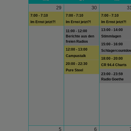
29
30
3
7:00 - 7:10
7:00 - 7:10
7:00 - 7:10
Im Ernst jetzt?!
Im Ernst jetzt?!
Im Ernst jetzt?!
13:00 - 14:00
11:00 - 12:00
Berichte aus den
Stimmlagen
freien Radios
15:00 - 16:00
12:00 - 13:00
Schlagercountdo
Campustalk
18:00 - 20:00
20:00 - 22:30
CR 94.4 Charts
Pure Steel
23:00 - 23:59
Radio Goethe
5
6