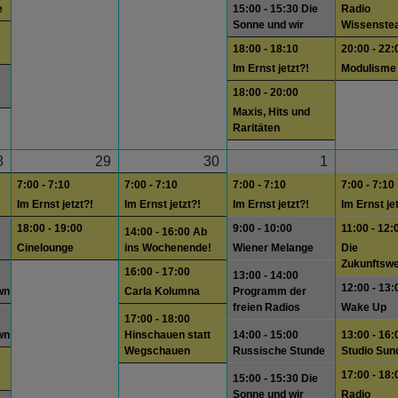
e
15:00 - 15:30 Die
Radio
Sonne und wir
Wissenste
18:00 - 18:10
20:00 - 22:
Im Ernst jetzt?!
Modulisme
18:00 - 20:00
Maxis, Hits und
Raritäten
8
29
30
1
7:00 - 7:10
7:00 - 7:10
7:00 - 7:10
7:00 - 7:10
Im Ernst jetzt?!
Im Ernst jetzt?!
Im Ernst jetzt?!
Im Ernst je
18:00 - 19:00
9:00 - 10:00
11:00 - 12:
14:00 - 16:00 Ab
Cinelounge
ins Wochenende!
Wiener Melange
Die
Zukunftswe
16:00 - 17:00
13:00 - 14:00
12:00 - 13:
wn
Carla Kolumna
Programm der
freien Radios
Wake Up
17:00 - 18:00
wn
Hinschauen statt
14:00 - 15:00
13:00 - 16:
Wegschauen
Russische Stunde
Studio Sun
17:00 - 18:
15:00 - 15:30 Die
Sonne und wir
Radio