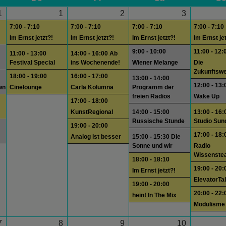
1
1
2
3
7:00 - 7:10
7:00 - 7:10
7:00 - 7:10
7:00 - 7:10
Im Ernst jetzt?!
Im Ernst jetzt?!
Im Ernst jetzt?!
Im Ernst je
9:00 - 10:00
11:00 - 12:
11:00 - 13:00
14:00 - 16:00 Ab
Festival Special
ins Wochenende!
Wiener Melange
Die
Zukunftswe
18:00 - 19:00
16:00 - 17:00
13:00 - 14:00
12:00 - 13:
wn
Cinelounge
Carla Kolumna
Programm der
freien Radios
Wake Up
17:00 - 18:00
KunstRegional
14:00 - 15:00
13:00 - 16:
Russische Stunde
Studio Sun
19:00 - 20:00
17:00 - 18:
Analog ist besser
15:00 - 15:30 Die
Sonne und wir
Radio
Wissenste
18:00 - 18:10
19:00 - 20:
Im Ernst jetzt?!
ElevatorTa
19:00 - 20:00
20:00 - 22:
hein! In The Mix
Modulisme
7
8
9
10