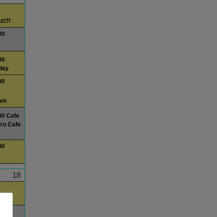
tzt?!
00
00
day
00
am
00 Cafe
ro Cafe
00
18
tzt?!
00