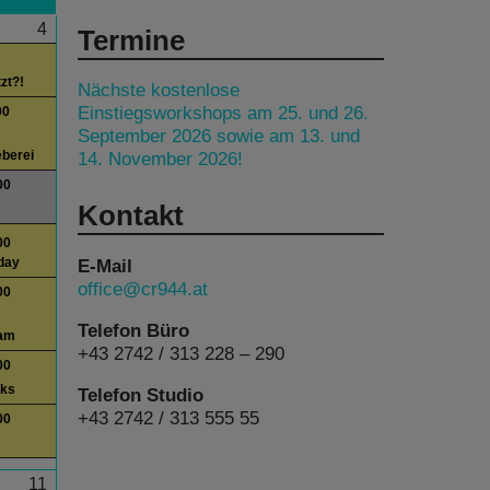
4
Termine
tzt?!
Nächste kostenlose
Einstiegsworkshops am 25. und 26.
00
September 2026 sowie am 13. und
14. November 2026!
berei
00
Kontakt
00
E-Mail
day
office@cr944.at
00
Telefon Büro
am
+43 2742 / 313 228 – 290
00
lks
Telefon Studio
+43 2742 / 313 555 55
00
11