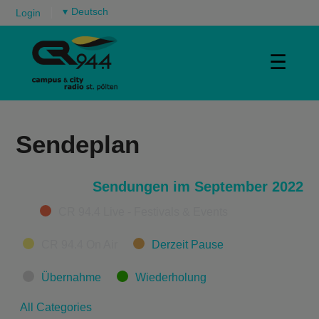
▾
Login
☰
Sendeplan
Sendungen im September 2022
Categories
CR 94.4 Live - Festivals & Events
CR 94.4 On Air
Derzeit Pause
Übernahme
Wiederholung
All Categories