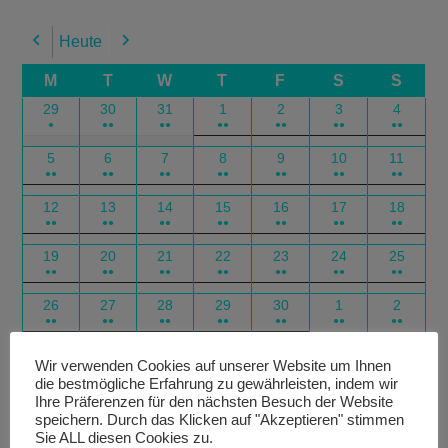
Heute
Previous
Next
M
T
W
T
F
S
S
29
30
31
1
2
3
4
●
●●
●●
●●
●●
●●
●●
5
6
7
8
9
10
11
●●
●●
●●
●●
●●
●●
●●
12
13
14
15
16
17
18
●●
●●
●●
●●
●●
●●
●●
19
20
21
22
23
24
25
●●
●●
●●
●●
●●
●●
●●
26
27
28
29
30
1
2
●●
●●
●●
●●
●●
●●
●●
Google
Outlook
Google
Outlook
Subscribe
Subscribe
Export
Export
Wir verwenden Cookies auf unserer Website um Ihnen
die bestmögliche Erfahrung zu gewährleisten, indem wir
in
in
for
for
Ihre Präferenzen für den nächsten Besuch der Website
speichern. Durch das Klicken auf "Akzeptieren" stimmen
Sie ALL diesen Cookies zu.