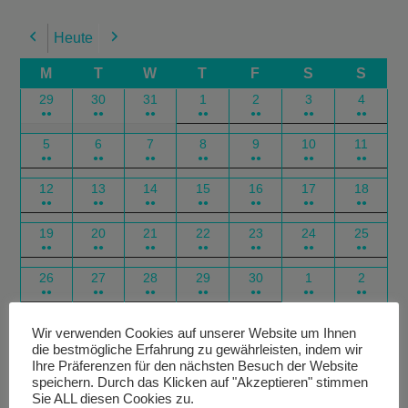
Heute
Previous
Next
M
T
W
T
F
S
S
29
30
31
1
2
3
4
●●
●●
●●
●●
●●
●●
●●
5
6
7
8
9
10
11
●●
●●
●●
●●
●●
●●
●●
12
13
14
15
16
17
18
●●
●●
●●
●●
●●
●●
●●
19
20
21
22
23
24
25
●●
●●
●●
●●
●●
●●
●●
26
27
28
29
30
1
2
●●
●●
●●
●●
●●
●●
●●
Google
Outlook
Google
Outlook
Subscribe
Subscribe
Export
Export
Wir verwenden Cookies auf unserer Website um Ihnen
die bestmögliche Erfahrung zu gewährleisten, indem wir
in
in
for
for
Ihre Präferenzen für den nächsten Besuch der Website
speichern. Durch das Klicken auf "Akzeptieren" stimmen
Sie ALL diesen Cookies zu.