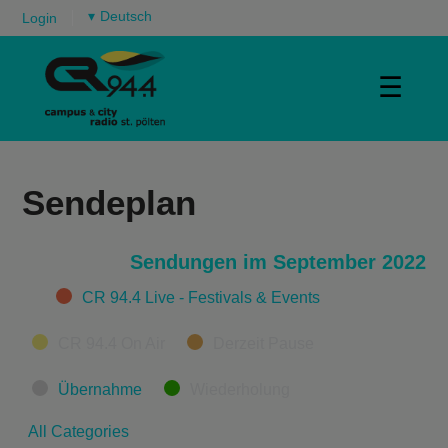
▾
Login
☰
Sendeplan
Sendungen im September 2022
Categories
CR 94.4 Live - Festivals & Events
CR 94.4 On Air
Derzeit Pause
Übernahme
Wiederholung
All Categories