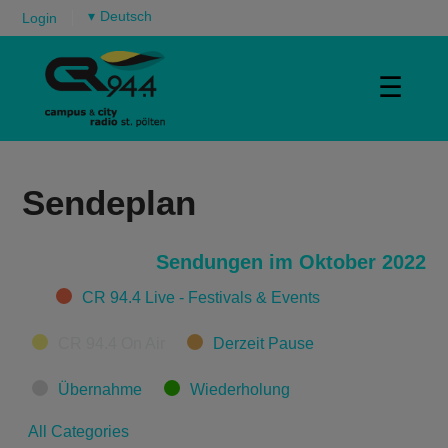
▾
Login
☰
Sendeplan
Sendungen im Oktober 2022
Categories
CR 94.4 Live - Festivals & Events
CR 94.4 On Air
Derzeit Pause
Übernahme
Wiederholung
All Categories