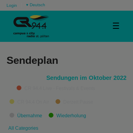
▾
Login
☰
Sendeplan
Sendungen im Oktober 2022
Categories
CR 94.4 Live - Festivals & Events
CR 94.4 On Air
Derzeit Pause
Übernahme
Wiederholung
All Categories