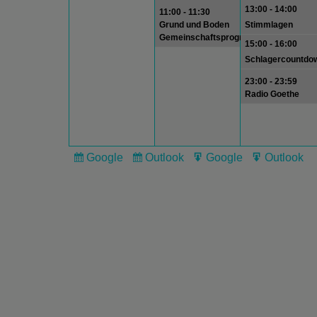
13:00 - 14:00
11:00 - 11:30
Grund und Boden
Stimmlagen
Gemeinschaftsprogramm
15:00 - 16:00
Schlagercountdo
23:00 - 23:59
Radio Goethe
Google
Outlook
Google
Outlook
Subscribe
Subscribe
Export
Export
in
in
for
for