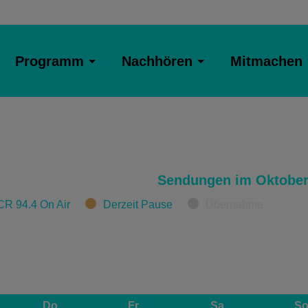
Programm
Nachhören
Mitmachen
Sendungen im Oktober
CR 94.4 On Air
Derzeit Pause
Übernahme
Do
Fr
Sa
S