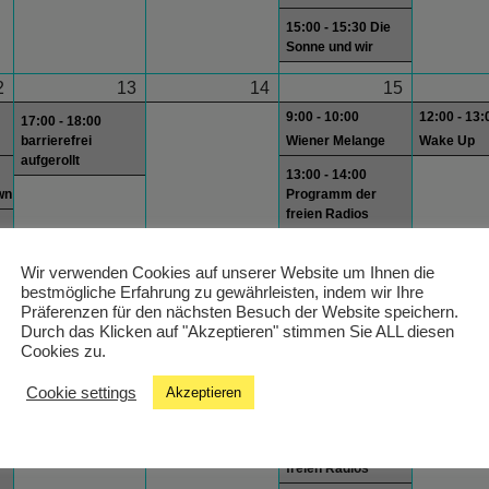
15:00 - 15:30 Die
Sonne und wir
2
13
14
15
9:00 - 10:00
12:00 - 13:
17:00 - 18:00
barrierefrei
Wiener Melange
Wake Up
aufgerollt
13:00 - 14:00
wn
Programm der
freien Radios
wn
15:00 - 15:30 Die
Sonne und wir
Wir verwenden Cookies auf unserer Website um Ihnen die
bestmögliche Erfahrung zu gewährleisten, indem wir Ihre
Präferenzen für den nächsten Besuch der Website speichern.
Durch das Klicken auf "Akzeptieren" stimmen Sie ALL diesen
9
20
21
22
Cookies zu.
9:00 - 10:00
12:00 - 13:
Cookie settings
Akzeptieren
Wiener Melange
Wake Up
13:00 - 14:00
wn
Programm der
freien Radios