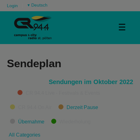
▾
Login
☰
Sendeplan
Sendungen im Oktober 2022
Categories
CR 94.4 Live - Festivals & Events
CR 94.4 On Air
Derzeit Pause
Übernahme
Wiederholung
All Categories