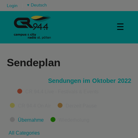
▾
Login
☰
Sendeplan
Sendungen im Oktober 2022
Categories
CR 94.4 Live - Festivals & Events
CR 94.4 On Air
Derzeit Pause
Übernahme
Wiederholung
All Categories