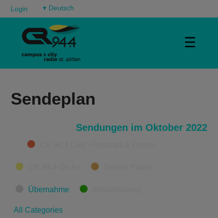
▾
Login
☰
Sendeplan
Sendungen im Oktober 2022
Categories
CR 94.4 Live - Festivals & Events
CR 94.4 On Air
Derzeit Pause
Übernahme
Wiederholung
All Categories