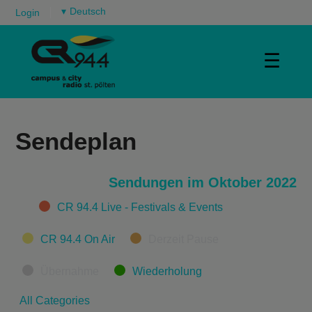
▾
Login
☰
Sendeplan
Sendungen im Oktober 2022
Categories
CR 94.4 Live - Festivals & Events
CR 94.4 On Air
Derzeit Pause
Übernahme
Wiederholung
All Categories