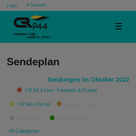
▾
Login
☰
Sendeplan
Sendungen im Oktober 2022
Categories
CR 94.4 Live - Festivals & Events
CR 94.4 On Air
Derzeit Pause
Übernahme
Wiederholung
All Categories