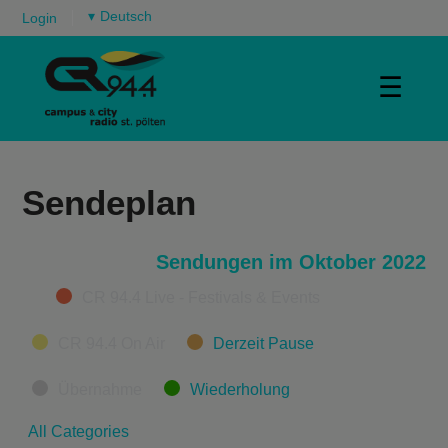
▾
Login
☰
Sendeplan
Sendungen im Oktober 2022
Categories
CR 94.4 Live - Festivals & Events
CR 94.4 On Air
Derzeit Pause
Übernahme
Wiederholung
All Categories