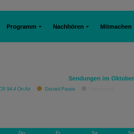
Programm
Nachhören
Mitmachen
Sendungen im Oktober
CR 94.4 On Air
Derzeit Pause
Übernahme
Do
Fr
Sa
S