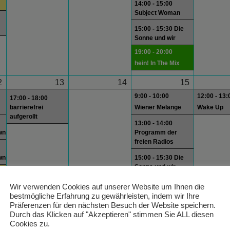
14:00 - 15:00
Subject Woman
15:00 - 15:30 Die
Sonne und wir
19:00 - 20:00
hein! In The Mix
2
13
14
15
9:00 - 10:00
12:00 - 13:
17:00 - 18:00
barrierefrei
Wiener Melange
Wake Up
aufgerollt
13:00 - 14:00
wn
Programm der
freien Radios
wn
15:00 - 15:30 Die
Sonne und wir
Wir verwenden Cookies auf unserer Website um Ihnen die
bestmögliche Erfahrung zu gewährleisten, indem wir Ihre
Präferenzen für den nächsten Besuch der Website speichern.
Durch das Klicken auf "Akzeptieren" stimmen Sie ALL diesen
Cookies zu.
9
20
21
22