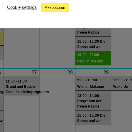
9:00 - 10:00
12:00 - 13:
Cookie settings
Akzeptieren
Wiener Melange
Wake Up
13:00 - 14:00
wn
Programm der
freien Radios
15:00 - 15:30 Die
Sonne und wir
19:00 - 20:00
hein! In The Mix
6
27
28
29
9:00 - 10:00
12:00 - 13:
11:00 - 11:30
Grund und Boden
Wiener Melange
Wake Up
rogramm
Gemeinschaftsprogramm
13:00 - 14:00
Programm der
freien Radios
15:00 - 15:30 Die
wn
Sonne und wir