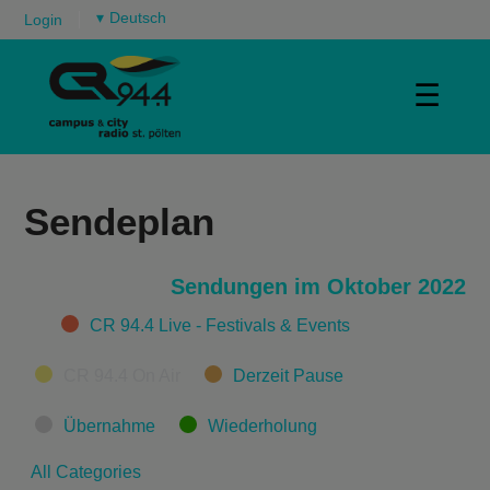
▾
Login
☰
Sendeplan
Sendungen im Oktober 2022
Categories
CR 94.4 Live - Festivals & Events
CR 94.4 On Air
Derzeit Pause
Übernahme
Wiederholung
All Categories