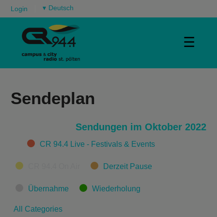
▾
Login
☰
Sendeplan
Sendungen im Oktober 2022
Categories
CR 94.4 Live - Festivals & Events
CR 94.4 On Air
Derzeit Pause
Übernahme
Wiederholung
All Categories