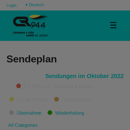
▾
Login
☰
Sendeplan
Sendungen im Oktober 2022
Categories
CR 94.4 Live - Festivals & Events
CR 94.4 On Air
Derzeit Pause
Übernahme
Wiederholung
All Categories