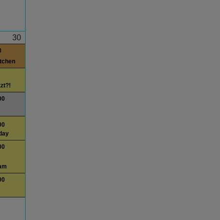
30
0
itchen
tzt?!
00
00
day
00
am
00