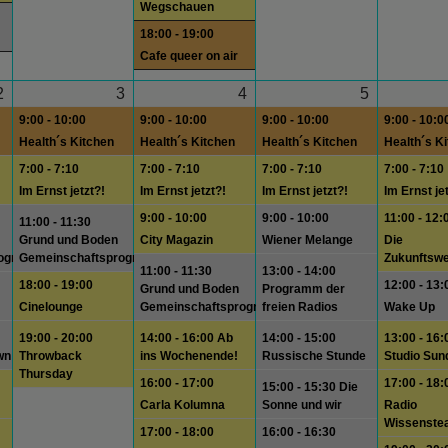
Wegschauen
18:00 - 19:00
Cafe queer on air
2
3
4
5
9:00 - 10:00
9:00 - 10:00
9:00 - 10:00
9:00 - 10:0
Health´s Kitchen
Health´s Kitchen
Health´s Kitchen
Health´s K
7:00 - 7:10
7:00 - 7:10
7:00 - 7:10
7:00 - 7:10
Im Ernst jetzt?!
Im Ernst jetzt?!
Im Ernst jetzt?!
Im Ernst je
9:00 - 10:00
9:00 - 10:00
11:00 - 12:
11:00 - 11:30
Grund und Boden
City Magazin
Wiener Melange
Die
rogramm
Gemeinschaftsprogramm
Zukunftswe
11:00 - 11:30
13:00 - 14:00
18:00 - 19:00
12:00 - 13:
Grund und Boden
Programm der
Cinelounge
Gemeinschaftsprogramm
freien Radios
Wake Up
19:00 - 20:00
14:00 - 16:00 Ab
14:00 - 15:00
13:00 - 16:
wn
Throwback
ins Wochenende!
Russische Stunde
Studio Sun
Thursday
16:00 - 17:00
17:00 - 18:
15:00 - 15:30 Die
Carla Kolumna
Sonne und wir
Radio
Wissenste
17:00 - 18:00
16:00 - 16:30