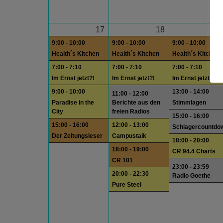
17
18
1
9:00 - 10:00
9:00 - 10:00
9:00 - 10:00
Health´s Kitchen
Health´s Kitchen
Health´s Kitchen
7:00 - 7:10
7:00 - 7:10
7:00 - 7:10
Im Ernst jetzt?!
Im Ernst jetzt?!
Im Ernst jetzt?!
9:00 - 10:00
13:00 - 14:00
11:00 - 12:00
Paradise in the
Berichte aus den
Stimmlagen
City
freien Radios
15:00 - 16:00
15:00 - 16:00
12:00 - 13:00
Schlagercountdo
Der Zeitungsleser
Campustalk
18:00 - 20:00
18:00 - 19:00
CR 94.4 Charts
CR 101
23:00 - 23:59
20:00 - 22:30
Radio Goethe
Pure Steel