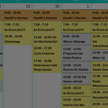
8
29
30
1
9:00 - 10:00
9:00 - 10:00
9:00 - 10:00
9:00 - 10:0
Health´s Kitchen
Health´s Kitchen
Health´s Kitchen
Health´s K
7:00 - 7:10
7:00 - 7:10
7:00 - 7:10
7:00 - 7:10
Im Ernst jetzt?!
Im Ernst jetzt?!
Im Ernst jetzt?!
Im Ernst je
18:00 - 19:00
9:00 - 10:00
11:00 - 12:
14:00 - 16:00 Ab
Cinelounge
ins Wochenende!
Wiener Melange
Die
Zukunftswe
16:00 - 17:00
13:00 - 14:00
12:00 - 13:
wn
Carla Kolumna
Programm der
freien Radios
Wake Up
17:00 - 18:00
wn
Hinschauen statt
14:00 - 15:00
13:00 - 16:
Wegschauen
Russische Stunde
Studio Sun
17:00 - 18:
15:00 - 15:30 Die
Sonne und wir
Radio
Wissenste
18:00 - 18:10
19:00 - 20:
Im Ernst jetzt?!
ElevatorTa
19:00 - 20:00
20:00 - 22:
hein! In The Mix