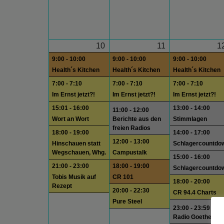
10
11
1
9:00 - 10:00
9:00 - 10:00
9:00 - 10:00
Health´s Kitchen
Health´s Kitchen
Health´s Kitchen
7:00 - 7:10
7:00 - 7:10
7:00 - 7:10
Im Ernst jetzt?!
Im Ernst jetzt?!
Im Ernst jetzt?!
15:01 - 16:00
13:00 - 14:00
11:00 - 12:00
Wort an Wort
Berichte aus den
Stimmlagen
freien Radios
18:00 - 19:00
14:00 - 17:00
12:00 - 13:00
Hinschauen statt
Schlagercountdo
Wegschauen, Whg.
Campustalk
15:00 - 16:00
21:00 - 23:00
18:00 - 19:00
Schlagercountdo
Tobis Musik auf
CR 101
18:00 - 20:00
Rezept
20:00 - 22:30
CR 94.4 Charts
Pure Steel
23:00 - 23:59
Radio Goethe