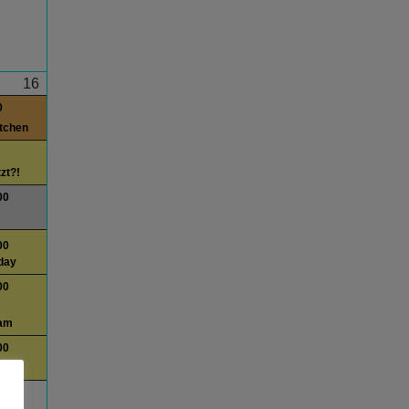
16
0
itchen
tzt?!
00
00
day
00
am
00