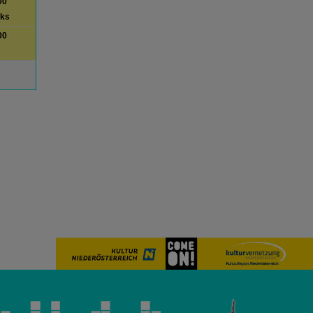
00
lks
00