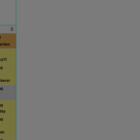
6
0
itchen
tzt?!
00
berei
00
00
day
00
am