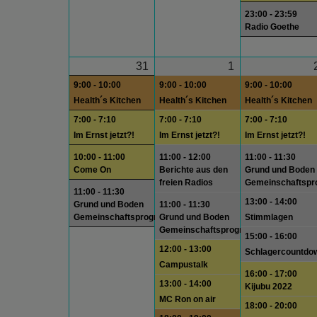
23:00 - 23:59
Radio Goethe
31
1
9:00 - 10:00
9:00 - 10:00
9:00 - 10:00
Health´s Kitchen
Health´s Kitchen
Health´s Kitchen
7:00 - 7:10
7:00 - 7:10
7:00 - 7:10
Im Ernst jetzt?!
Im Ernst jetzt?!
Im Ernst jetzt?!
10:00 - 11:00
11:00 - 12:00
11:00 - 11:30
Come On
Berichte aus den
Grund und Boden
freien Radios
Gemeinschaftsp
11:00 - 11:30
13:00 - 14:00
Grund und Boden
11:00 - 11:30
Gemeinschaftsprogramm
Grund und Boden
Stimmlagen
Gemeinschaftsprogramm
15:00 - 16:00
12:00 - 13:00
Schlagercountdo
Campustalk
16:00 - 17:00
13:00 - 14:00
Kijubu 2022
MC Ron on air
18:00 - 20:00