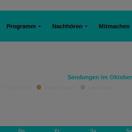
Programm
Nachhören
Mitmachen
Sendungen im Oktober
CR 94.4 On Air
Derzeit Pause
Übernahme
Do
Fr
Sa
S