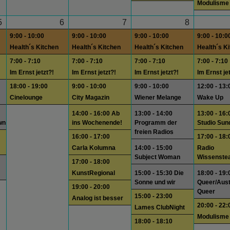
Modulisme
5
6
7
8
9:00 - 10:00
9:00 - 10:00
9:00 - 10:00
9:00 - 10:0
Health´s Kitchen
Health´s Kitchen
Health´s Kitchen
Health´s K
7:00 - 7:10
7:00 - 7:10
7:00 - 7:10
7:00 - 7:10
Im Ernst jetzt?!
Im Ernst jetzt?!
Im Ernst jetzt?!
Im Ernst je
18:00 - 19:00
9:00 - 10:00
9:00 - 10:00
12:00 - 13:
Cinelounge
City Magazin
Wiener Melange
Wake Up
14:00 - 16:00 Ab
13:00 - 14:00
13:00 - 16:
wn
ins Wochenende!
Programm der
Studio Sun
freien Radios
16:00 - 17:00
17:00 - 18:
Carla Kolumna
14:00 - 15:00
Radio
Subject Woman
Wissenste
17:00 - 18:00
KunstRegional
15:00 - 15:30 Die
18:00 - 19:
Sonne und wir
Queer/Aust
19:00 - 20:00
Queer
15:00 - 23:00
Analog ist besser
20:00 - 22:
Lames ClubNight
Modulisme
18:00 - 18:10