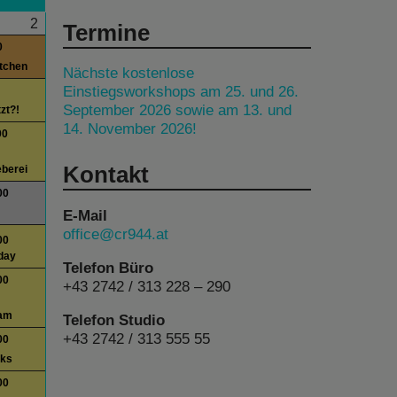
2
Termine
0
itchen
Nächste kostenlose
Einstiegsworkshops am 25. und 26.
September 2026 sowie am 13. und
tzt?!
14. November 2026!
00
Kontakt
berei
00
E-Mail
office@cr944.at
00
day
Telefon Büro
00
+43 2742 / 313 228 – 290
am
Telefon Studio
+43 2742 / 313 555 55
00
lks
00