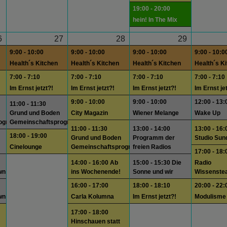
19:00 - 20:00
hein! In The Mix
6
27
28
29
9:00 - 10:00
9:00 - 10:00
9:00 - 10:00
9:00 - 10:0
Health´s Kitchen
Health´s Kitchen
Health´s Kitchen
Health´s K
7:00 - 7:10
7:00 - 7:10
7:00 - 7:10
7:00 - 7:10
Im Ernst jetzt?!
Im Ernst jetzt?!
Im Ernst jetzt?!
Im Ernst je
9:00 - 10:00
9:00 - 10:00
12:00 - 13:
11:00 - 11:30
Grund und Boden
City Magazin
Wiener Melange
Wake Up
rogramm
Gemeinschaftsprogramm
11:00 - 11:30
13:00 - 14:00
13:00 - 16:
18:00 - 19:00
Grund und Boden
Programm der
Studio Sun
Cinelounge
Gemeinschaftsprogramm
freien Radios
17:00 - 18:
14:00 - 16:00 Ab
15:00 - 15:30 Die
Radio
wn
ins Wochenende!
Sonne und wir
Wissenste
16:00 - 17:00
18:00 - 18:10
20:00 - 22:
wn
Carla Kolumna
Im Ernst jetzt?!
Modulisme
17:00 - 18:00
Hinschauen statt