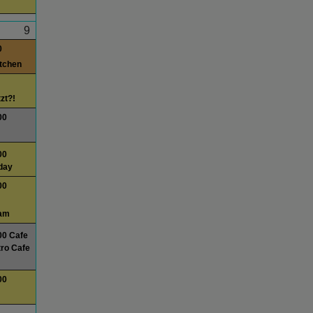
9
0
itchen
tzt?!
00
00
day
00
am
00 Cafe
ro Cafe
00