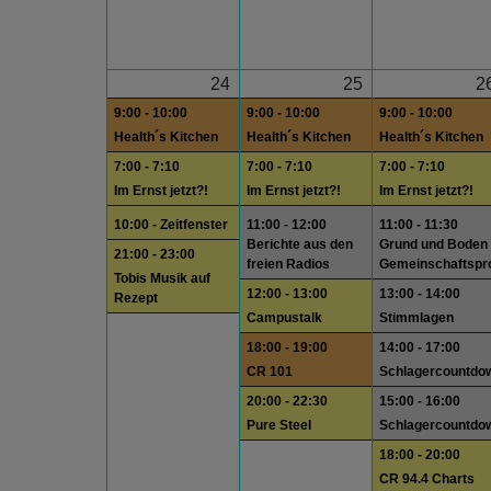
24
25
2
9:00 - 10:00
9:00 - 10:00
9:00 - 10:00
Health´s Kitchen
Health´s Kitchen
Health´s Kitchen
7:00 - 7:10
7:00 - 7:10
7:00 - 7:10
Im Ernst jetzt?!
Im Ernst jetzt?!
Im Ernst jetzt?!
10:00 - Zeitfenster
11:00 - 12:00
11:00 - 11:30
Berichte aus den
Grund und Boden
21:00 - 23:00
freien Radios
Gemeinschaftsp
Tobis Musik auf
12:00 - 13:00
13:00 - 14:00
Rezept
Campustalk
Stimmlagen
18:00 - 19:00
14:00 - 17:00
CR 101
Schlagercountdo
20:00 - 22:30
15:00 - 16:00
Pure Steel
Schlagercountdo
18:00 - 20:00
CR 94.4 Charts