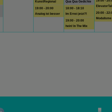
19:00 - 20:
KunstRegional
Qua Qua Gedichte
ElevatorTa
19:00 - 20:00
18:00 - 18:10
20:00 - 22:
Analog ist besser
Im Ernst jetzt?!
Modulisme
19:00 - 20:00
hein! In The Mix