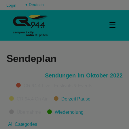
▾
Login
☰
Sendeplan
Sendungen im Oktober 2022
Categories
CR 94.4 Live - Festivals & Events
CR 94.4 On Air
Derzeit Pause
Übernahme
Wiederholung
All Categories