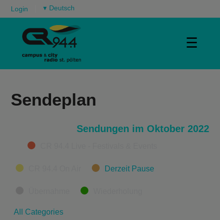
▾
Login
☰
Sendeplan
Sendungen im Oktober 2022
Categories
CR 94.4 Live - Festivals & Events
CR 94.4 On Air
Derzeit Pause
Übernahme
Wiederholung
All Categories