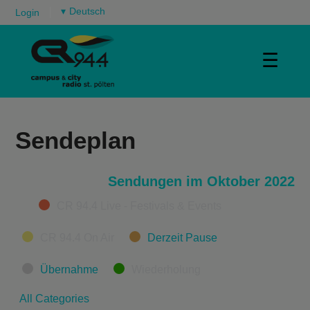
▾
Login
☰
Sendeplan
Sendungen im Oktober 2022
Categories
CR 94.4 Live - Festivals & Events
CR 94.4 On Air
Derzeit Pause
Übernahme
Wiederholung
All Categories