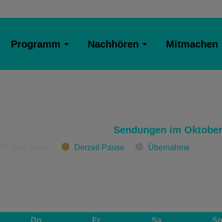
Programm
Nachhören
Mitmachen
Sendungen im Oktober
CR 94.4 On Air
Derzeit Pause
Übernahme
Do
Fr
Sa
S