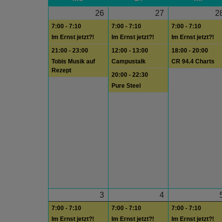
26
27
2
7:00 - 7:10
7:00 - 7:10
7:00 - 7:10
Im Ernst jetzt?!
Im Ernst jetzt?!
Im Ernst jetzt?!
21:00 - 23:00
12:00 - 13:00
18:00 - 20:00
Tobis Musik auf
Campustalk
CR 94.4 Charts
Rezept
20:00 - 22:30
Pure Steel
3
4
7:00 - 7:10
7:00 - 7:10
7:00 - 7:10
Im Ernst jetzt?!
Im Ernst jetzt?!
Im Ernst jetzt?!