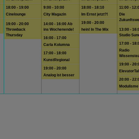
18:00 - 19:00
9:00 - 10:00
18:00 - 18:10
11:00 - 12:
Cinelounge
City Magazin
Im Ernst jetzt?!
Die
Zukunftswe
19:00 - 20:00
19:00 - 20:00
14:00 - 16:00 Ab
Throwback
ins Wochenende!
hein! In The Mix
13:00 - 16:
Thursday
Studio Sun
16:00 - 17:00
17:00 - 18:
Carla Kolumna
Radio
17:00 - 18:00
Wissenste
KunstRegional
19:00 - 20:
19:00 - 20:00
ElevatorTa
Analog ist besser
20:00 - 22:
Modulisme