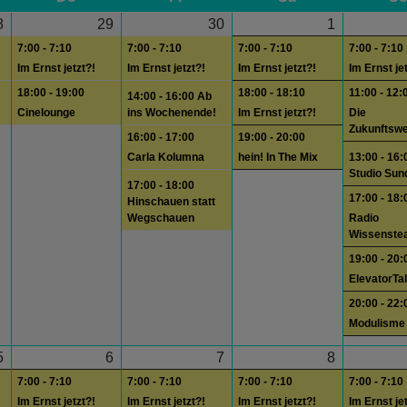
8
29
30
1
7:00 - 7:10
7:00 - 7:10
7:00 - 7:10
7:00 - 7:10
Im Ernst jetzt?!
Im Ernst jetzt?!
Im Ernst jetzt?!
Im Ernst je
18:00 - 19:00
18:00 - 18:10
11:00 - 12:
14:00 - 16:00 Ab
Cinelounge
ins Wochenende!
Im Ernst jetzt?!
Die
Zukunftswe
16:00 - 17:00
19:00 - 20:00
Carla Kolumna
hein! In The Mix
13:00 - 16:
Studio Sun
17:00 - 18:00
17:00 - 18:
Hinschauen statt
Wegschauen
Radio
Wissenste
19:00 - 20:
ElevatorTa
20:00 - 22:
Modulisme
5
6
7
8
7:00 - 7:10
7:00 - 7:10
7:00 - 7:10
7:00 - 7:10
Im Ernst jetzt?!
Im Ernst jetzt?!
Im Ernst jetzt?!
Im Ernst je