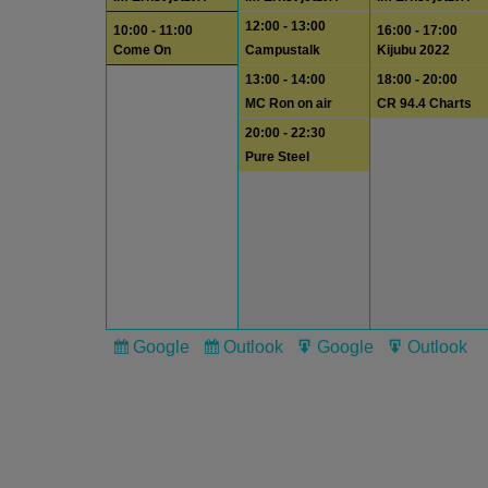
12:00 - 13:00
10:00 - 11:00
16:00 - 17:00
Come On
Campustalk
Kijubu 2022
13:00 - 14:00
18:00 - 20:00
MC Ron on air
CR 94.4 Charts
20:00 - 22:30
Pure Steel
Google
Outlook
Google
Outlook
Subscribe
Subscribe
Export
Export
in
in
for
for