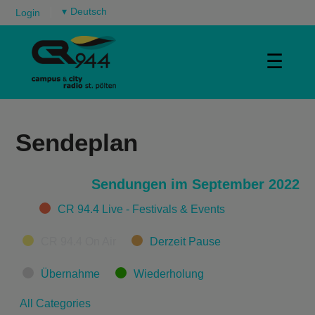
▾
Login
☰
Sendeplan
Sendungen im September 2022
Categories
CR 94.4 Live - Festivals & Events
CR 94.4 On Air
Derzeit Pause
Übernahme
Wiederholung
All Categories