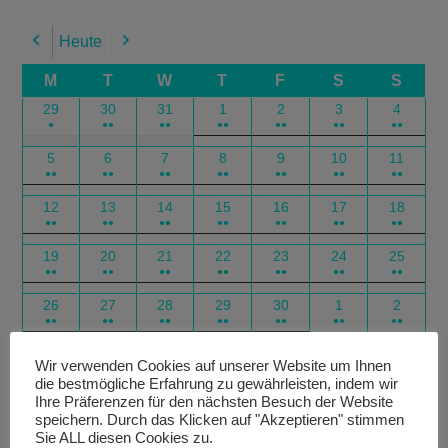
Heute
Previous
Next
M
T
W
T
F
S
S
29
30
31
1
2
3
4
●
●●
●●
●●
●●
●●
●●
5
6
7
8
9
10
11
●●
●●
●●
●●
●●
●●
●●
12
13
14
15
16
17
18
●●
●●
●●
●●
●●
●●
●●
19
20
21
22
23
24
25
●●
●●
●●
●●
●●
●●
●●
26
27
28
29
30
1
2
●●
●●
●●
●●
●●
●●
●●
Google
Outlook
Google
Outlook
Subscribe
Subscribe
Export
Export
Wir verwenden Cookies auf unserer Website um Ihnen
die bestmögliche Erfahrung zu gewährleisten, indem wir
in
in
for
for
Ihre Präferenzen für den nächsten Besuch der Website
speichern. Durch das Klicken auf "Akzeptieren" stimmen
Sie ALL diesen Cookies zu.