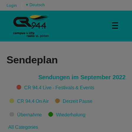
▾
Login
☰
Sendeplan
Sendungen im September 2022
Categories
CR 94.4 Live - Festivals & Events
CR 94.4 On Air
Derzeit Pause
Übernahme
Wiederholung
All Categories