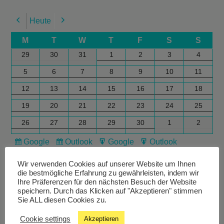
Heute
Previous
Next
M
T
W
T
F
S
S
29
30
31
1
2
3
4
5
6
7
8
9
10
11
12
13
14
15
16
17
18
19
20
21
22
23
24
25
26
27
28
29
30
1
2
Google
Outlook
Google
Outlook
Subscribe
Subscribe
Export
Export
in
in
for
for
Wir verwenden Cookies auf unserer Website um Ihnen
die bestmögliche Erfahrung zu gewährleisten, indem wir
Ihre Präferenzen für den nächsten Besuch der Website
speichern. Durch das Klicken auf "Akzeptieren" stimmen
Sie ALL diesen Cookies zu.
Cookie settings
Akzeptieren
Livestream