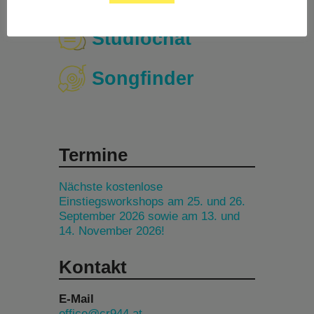
Studiochat
Songfinder
Termine
Nächste kostenlose
Einstiegsworkshops am 25. und 26.
September 2026 sowie am 13. und
14. November 2026!
Kontakt
E-Mail
office@cr944.at