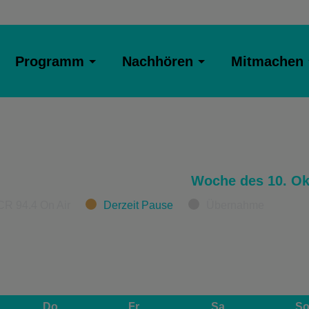
Programm
Nachhören
Mitmachen
Woche des 10. Ok
CR 94.4 On Air
Derzeit Pause
Übernahme
Do
Fr
Sa
S