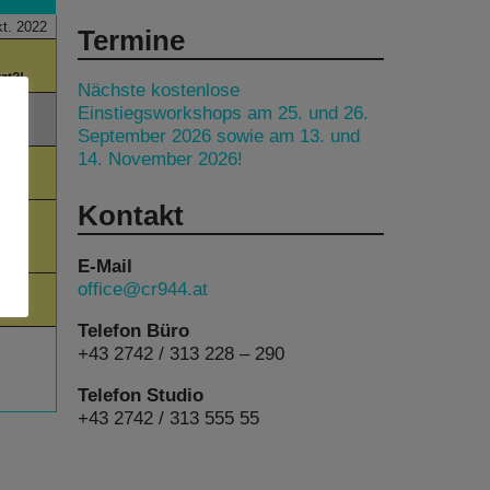
t. 2022
Termine
tzt?!
Nächste kostenlose
00
Einstiegsworkshops am 25. und 26.
September 2026 sowie am 13. und
14. November 2026!
00
day
Kontakt
00
am
E-Mail
office@cr944.at
00
Telefon Büro
+43 2742 / 313 228 – 290
Telefon Studio
+43 2742 / 313 555 55