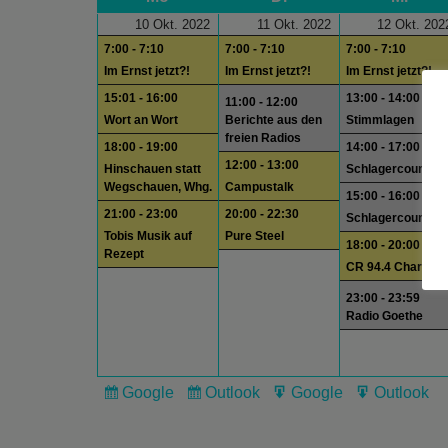
10 Okt. 2022
11 Okt. 2022
12 Okt. 202
7:00 - 7:10
7:00 - 7:10
7:00 - 7:10
Im Ernst jetzt?!
Im Ernst jetzt?!
Im Ernst jetzt?!
15:01 - 16:00
13:00 - 14:00
11:00 - 12:00
Wort an Wort
Berichte aus den
Stimmlagen
freien Radios
18:00 - 19:00
14:00 - 17:00
12:00 - 13:00
Hinschauen statt
Schlagercountdo
Wegschauen, Whg.
Campustalk
15:00 - 16:00
21:00 - 23:00
20:00 - 22:30
Schlagercountdo
Tobis Musik auf
Pure Steel
18:00 - 20:00
Rezept
CR 94.4 Charts
23:00 - 23:59
Radio Goethe
Google
Outlook
Google
Outlook
Subscribe
Subscribe
Export
Export
in
in
for
for