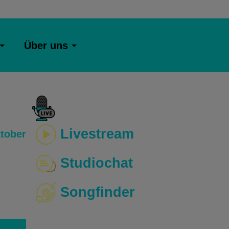
Über uns
Livestream
tober
Studiochat
Songfinder
o