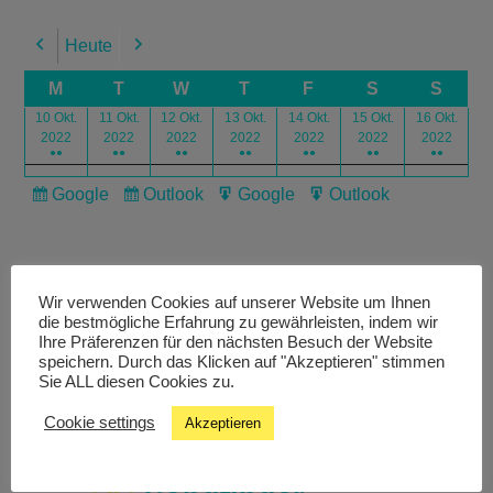
Heute
Previous
Next
M
T
W
T
F
S
S
10 Okt.
11 Okt.
12 Okt.
13 Okt.
14 Okt.
15 Okt.
16 Okt.
2022
2022
2022
2022
2022
2022
2022
●●
●●
●●
●●
●●
●●
●●
Google
Outlook
Google
Outlook
Subscribe
Subscribe
Export
Export
in
in
for
for
Wir verwenden Cookies auf unserer Website um Ihnen
die bestmögliche Erfahrung zu gewährleisten, indem wir
Ihre Präferenzen für den nächsten Besuch der Website
speichern. Durch das Klicken auf "Akzeptieren" stimmen
Livestream
Sie ALL diesen Cookies zu.
Cookie settings
Akzeptieren
Studiochat