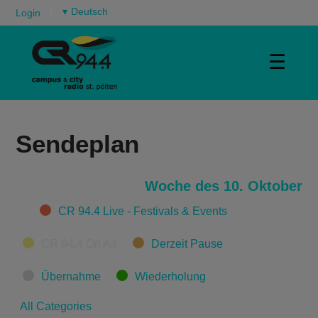
▾
Login
☰
Sendeplan
Woche des 10. Oktober
Categories
CR 94.4 Live - Festivals & Events
CR 94.4 On Air
Derzeit Pause
Übernahme
Wiederholung
All Categories