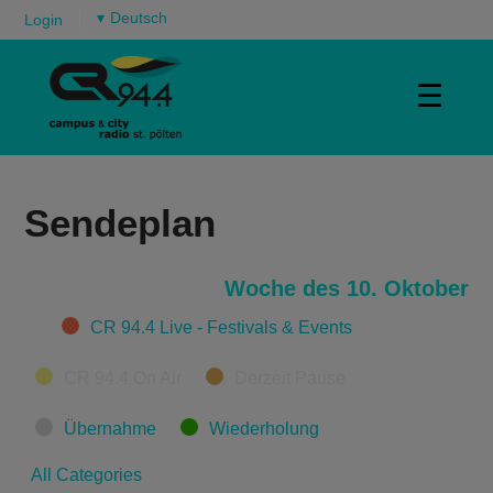
▾
Login
☰
Sendeplan
Woche des 10. Oktober
Categories
CR 94.4 Live - Festivals & Events
CR 94.4 On Air
Derzeit Pause
Übernahme
Wiederholung
All Categories