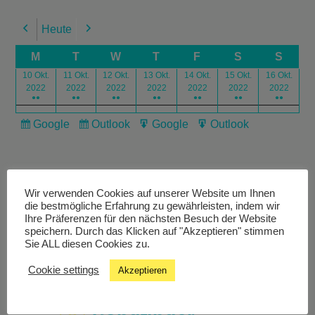
Heute
Previous
Next
M
T
W
T
F
S
S
10 Okt.
11 Okt.
12 Okt.
13 Okt.
14 Okt.
15 Okt.
16 Okt.
2022
2022
2022
2022
2022
2022
2022
●●
●●
●●
●●
●●
●●
●●
Google
Outlook
Google
Outlook
Subscribe
Subscribe
Export
Export
in
in
for
for
Wir verwenden Cookies auf unserer Website um Ihnen
die bestmögliche Erfahrung zu gewährleisten, indem wir
Ihre Präferenzen für den nächsten Besuch der Website
speichern. Durch das Klicken auf "Akzeptieren" stimmen
Livestream
Sie ALL diesen Cookies zu.
Cookie settings
Akzeptieren
Studiochat