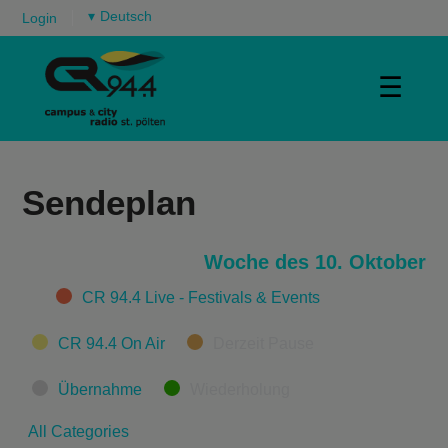
▾
Login
☰
Sendeplan
Woche des 10. Oktober
Categories
CR 94.4 Live - Festivals & Events
CR 94.4 On Air
Derzeit Pause
Übernahme
Wiederholung
All Categories