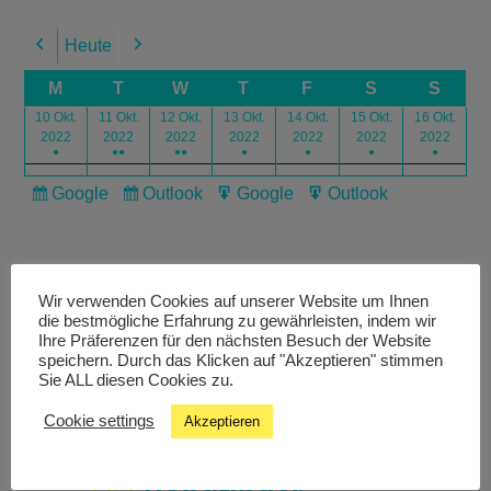
Heute
Previous
Next
M
T
W
T
F
S
S
10 Okt.
11 Okt.
12 Okt.
13 Okt.
14 Okt.
15 Okt.
16 Okt.
2022
2022
2022
2022
2022
2022
2022
●
●●
●●
●
●
●
●
Google
Outlook
Google
Outlook
Subscribe
Subscribe
Export
Export
in
in
for
for
Wir verwenden Cookies auf unserer Website um Ihnen
die bestmögliche Erfahrung zu gewährleisten, indem wir
Ihre Präferenzen für den nächsten Besuch der Website
speichern. Durch das Klicken auf "Akzeptieren" stimmen
Livestream
Sie ALL diesen Cookies zu.
Cookie settings
Akzeptieren
Studiochat