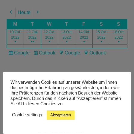
Heute
Previous
Next
M
T
W
T
F
S
S
10 Okt.
11 Okt.
12 Okt.
13 Okt.
14 Okt.
15 Okt.
16 Okt.
2022
2022
2022
2022
2022
2022
2022
●
●●
●
●
●
●
●
Google
Outlook
Google
Outlook
Subscribe
Subscribe
Export
Export
in
in
for
for
Wir verwenden Cookies auf unserer Website um Ihnen
die bestmögliche Erfahrung zu gewährleisten, indem wir
Ihre Präferenzen für den nächsten Besuch der Website
speichern. Durch das Klicken auf "Akzeptieren" stimmen
Livestream
Sie ALL diesen Cookies zu.
Cookie settings
Akzeptieren
Studiochat