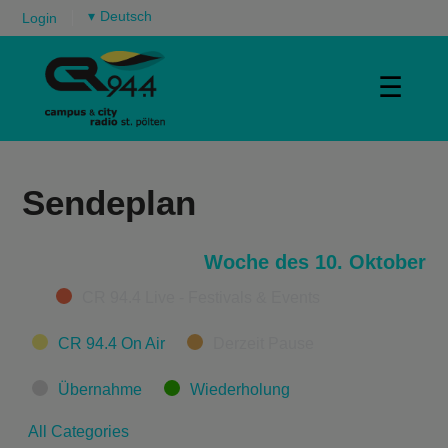
▾
Login
☰
Sendeplan
Woche des 10. Oktober
Categories
CR 94.4 Live - Festivals & Events
CR 94.4 On Air
Derzeit Pause
Übernahme
Wiederholung
All Categories