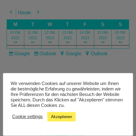
Heute
Previous
Next
M
T
W
T
F
S
S
10 Okt.
11 Okt.
12 Okt.
13 Okt.
14 Okt.
15 Okt.
16 Okt.
2022
2022
2022
2022
2022
2022
2022
●●
●●
●●
●●
●●
●●
●●
Google
Outlook
Google
Outlook
Subscribe
Subscribe
Export
Export
in
in
for
for
Wir verwenden Cookies auf unserer Website um Ihnen
die bestmögliche Erfahrung zu gewährleisten, indem wir
Ihre Präferenzen für den nächsten Besuch der Website
speichern. Durch das Klicken auf "Akzeptieren" stimmen
Livestream
Sie ALL diesen Cookies zu.
Cookie settings
Akzeptieren
Studiochat