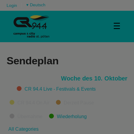
▾
Login
☰
Sendeplan
Woche des 10. Oktober
Categories
CR 94.4 Live - Festivals & Events
CR 94.4 On Air
Derzeit Pause
Übernahme
Wiederholung
All Categories