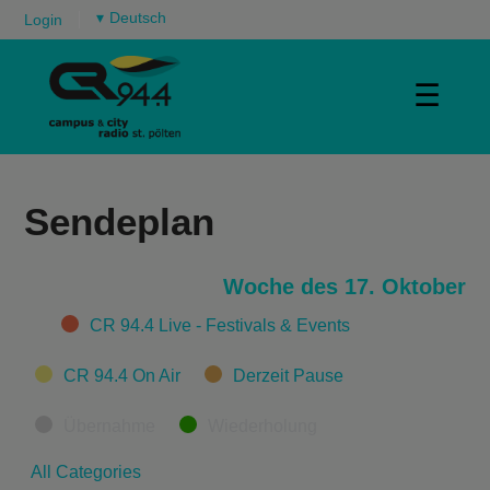
▾
Login
☰
Sendeplan
Woche des 17. Oktober
Categories
CR 94.4 Live - Festivals & Events
CR 94.4 On Air
Derzeit Pause
Übernahme
Wiederholung
All Categories