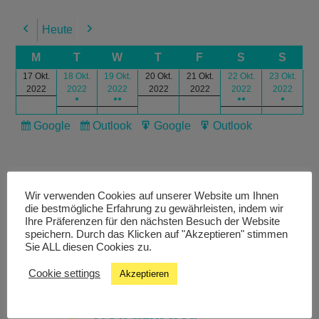
Heute
Previous
Next
M
T
W
T
F
S
S
17 Okt.
18 Okt.
19 Okt.
20 Okt.
21 Okt.
22 Okt.
23 Okt.
2022
2022
2022
2022
2022
2022
2022
●
●●
●●
●
Google
Outlook
Google
Outlook
Subscribe
Subscribe
Export
Export
in
in
for
for
Wir verwenden Cookies auf unserer Website um Ihnen
die bestmögliche Erfahrung zu gewährleisten, indem wir
Ihre Präferenzen für den nächsten Besuch der Website
speichern. Durch das Klicken auf "Akzeptieren" stimmen
Livestream
Sie ALL diesen Cookies zu.
Cookie settings
Akzeptieren
Studiochat