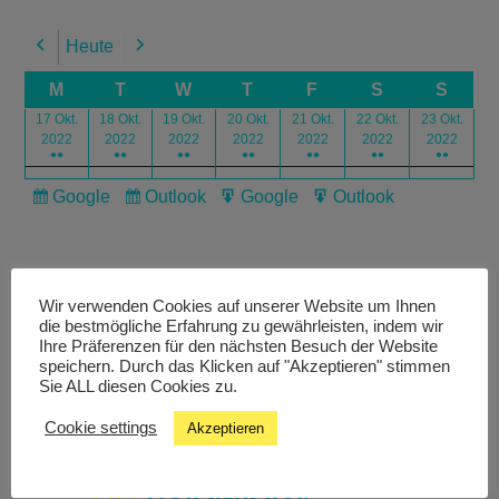
Heute
Previous
Next
M
T
W
T
F
S
S
17 Okt.
18 Okt.
19 Okt.
20 Okt.
21 Okt.
22 Okt.
23 Okt.
2022
2022
2022
2022
2022
2022
2022
●●
●●
●●
●●
●●
●●
●●
Google
Outlook
Google
Outlook
Subscribe
Subscribe
Export
Export
in
in
for
for
Wir verwenden Cookies auf unserer Website um Ihnen
die bestmögliche Erfahrung zu gewährleisten, indem wir
Ihre Präferenzen für den nächsten Besuch der Website
speichern. Durch das Klicken auf "Akzeptieren" stimmen
Livestream
Sie ALL diesen Cookies zu.
Cookie settings
Akzeptieren
Studiochat