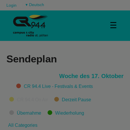
▾
Login
☰
Sendeplan
Woche des 17. Oktober
Categories
CR 94.4 Live - Festivals & Events
CR 94.4 On Air
Derzeit Pause
Übernahme
Wiederholung
All Categories